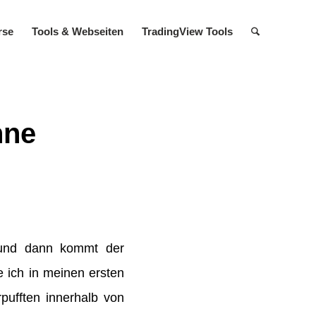
rse
Tools & Web­seiten
TradingView Tools
nne
 und dann kommt der
 ich in meinen ersten
rpufften innerhalb von