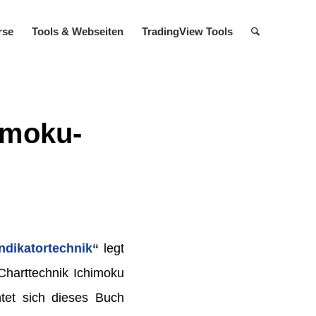
rse
Tools & Web­seiten
TradingView Tools
imoku-
ndikatortechnik“
legt
Charttechnik Ichimoku
htet sich dieses Buch