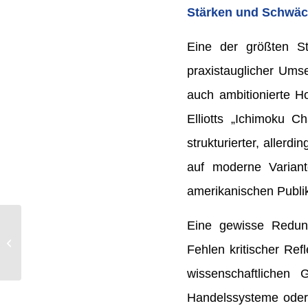
Stärken und Schwäch
Eine der größten St
praxistauglicher Umse
auch ambitionierte H
Elliotts „Ichimoku C
strukturierter, allerd
auf moderne Varian
amerikanischen Publik
Eine gewisse Redund
Wie Discountzertifikate
Dein Risiko im Markt
Fehlen kritischer Re
senken
wissenschaftlichen 
Handelssysteme oder