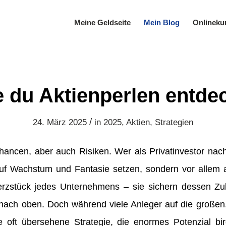
Meine Geldseite
Mein Blog
Onlineku
 du Aktienperlen entde
/
24. März 2025
in
2025
,
Aktien
,
Strategien
Chancen, aber auch Risiken. Wer als Privatinvestor nachh
r auf Wachstum und Fantasie setzen, sondern vor allem a
rzstück jedes Unternehmens – sie sichern dessen Zuk
g nach oben. Doch während viele Anleger auf die großen
e oft übersehene Strategie, die enormes Potenzial birg