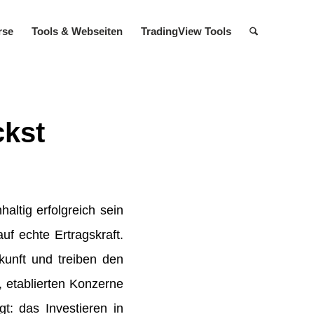
rse
Tools & Web­seiten
TradingView Tools
ckst
altig erfolgreich sein
uf echte Ertragskraft.
unft und treiben den
, etablierten Konzerne
t: das Investieren in