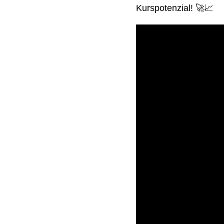
Kurspotenzial! 🚀📈