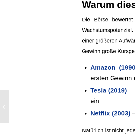
Warum dies
Die Börse bewertet
Wachstumspotenzial. 
einer größeren Aufwär
Gewinn große Kursgew
Amazon (1990
ersten Gewinn 
Tesla (2019)
– 
ein
Hedging: Wie du dein
Depot schützt
Netflix (2003)
–
Natürlich ist nicht je