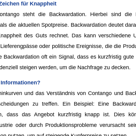
Zeichen für Knappheit
tango steht die Backwardation. Hierbei sind die P
 als die aktuellen Spotpreise. Backwardation deutet dara
r Knappheit des Guts rechnet. Das kann verschiedene
Lieferengpässe oder politische Ereignisse, die die Produ
ne Backwardation oft ein Signal, dass es kurzfristig gu
endenziell steigen werden, um die Nachfrage zu decken.
 Informationen?
minkurven und das Verständnis von Contango und Back
scheidungen zu treffen. Ein Beispiel: Eine Backward
n, dass das Angebot kurzfristig knapp ist. Dies kö
ustrie oder durch Produktionsprobleme verursacht sein
ion nutzen, um auf steigende Kupferpreise zu setzen.