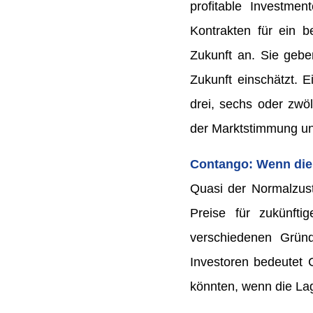
profitable Investmen
Kontrakten für ein b
Zukunft an. Sie gebe
Zukunft einschätzt. E
drei, sechs oder zwö
der Marktstimmung un
Contango: Wenn die 
Quasi der Normalzust
Preise für zukünfti
verschiedenen Gründ
Investoren bedeutet C
könnten, wenn die Lag