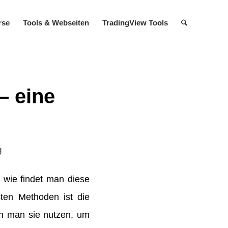
rse
Tools & Web­seiten
TradingView Tools
– eine
g
h wie findet man diese
sten Methoden ist die
nn man sie nutzen, um