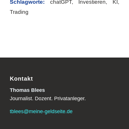
Schlagworte:
chatGPT
,
Investieren
,
KI
,
Trading
Kontakt
Thomas Blees
Journalist. Dozent. Privatanleger.
tblees@meine-geldseite.de